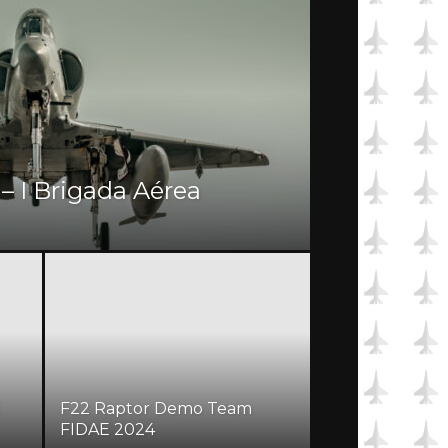
 – I Brigada Aérea
E
F22 Raptor Demo Team
FIDAE 2024