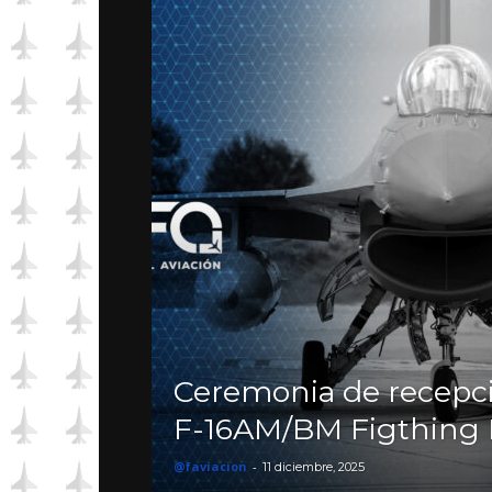
Ceremonia de recepc
F-16AM/BM Figthing 
@faviacion
-
11 diciembre, 2025