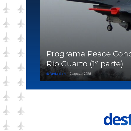
Programa Peace Cond
Río Cuarto (1° parte)
@faviacion
-
2 agosto, 2026
des