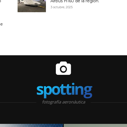
o
Airbus H160 de la región.
3 octubre, 2025
ne
spotting
fotografía aeronáutica