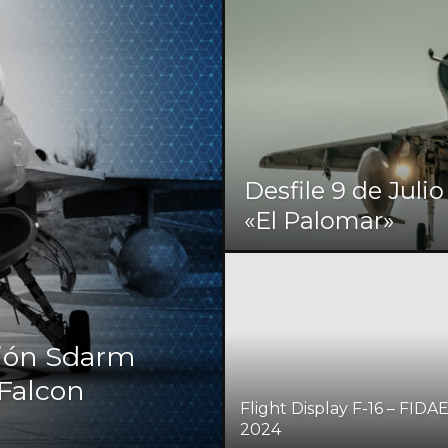
Desfile 9 de Julio
«El Palomar»
ión Sdarm
Falcon
Flight Display F-16 – FIDA
2024